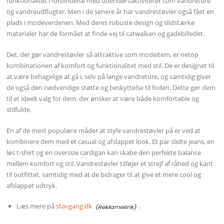
funktionalitet i forbindelse med udendørsaktiviteter som vandreture
og vandreudflugter. Men i de senere år har vandrestøvler også fået en
plads i modeverdenen. Med deres robuste design og slidstærke
materialer har de formået at finde vej til catwalken og gadebilledet.
Det, der gør vandrestøvler så attraktive som modeitem, er netop
kombinationen af komfort og funktionalitet med stil. De er designet til
at være behagelige at gå i, selv på lange vandreture, og samtidig giver
de også den nødvendige støtte og beskyttelse til foden. Dette gør dem
til et ideelt valg for dem, der ønsker at være både komfortable og
stilfulde.
En af de mest populære måder at style vandrestøvler på er ved at
kombinere dem med et casual og afslappet look. Et par slidte jeans, en
løs t-shirt og en oversize cardigan kan skabe den perfekte balance
mellem komfort og stil. Vandrestøvler tilføjer et strejf af råhed og kant
til outfittet, samtidig med at de bidrager til at give et mere cool og
afslappet udtryk.
Læs mere på
stavgang.dk
.