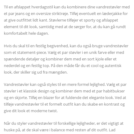
Til en afslappet hverdagsstil kan du kombinere dine vandrestøvler med
et par jeans og en oversize striktrøje. Tilføj eventuelt en læderjakke for
at give outfittet lidt kant. Støvlerne tilføjer et sporty og afslappet
element til dit look, samtidig med at de sørger for, at du kan gå rundt
komfortabelt hele dagen.
Hvis du skal til en festlig begivenhed, kan du også bruge vandrestøvler
som et statement-piece. Vælg et par støvler i en unik farve eller med
spændende detaljer og kombiner dem med en sort kjole eller et
nederdel og en festlig top. På den måde får du et cool og autentisk
look, der skiller sig ud fra mængden.
Vandrestøvler kan også styles til en mere formel lejlighed. Vælg et par
støvler i et klassisk design og kombiner dem med et par habitbukser
og en skjorte. Tilføj en blazer for at fuldende det elegante look. Ved at
tilføje vandrestøvler til et formelt outfit kan du skabe en kontrast og
give dit look et moderne twist.
Når du styler vandrestøvler til forskellige lejligheder, er det vigtigt at
huske på, at de skal være i balance med resten af dit outfit. Lad