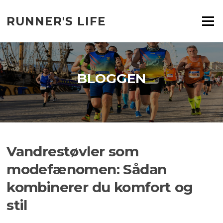
Spring
til
RUNNER'S LIFE
Menu
indhold
BLOGGEN
Vandrestøvler som
modefænomen: Sådan
kombinerer du komfort og
stil