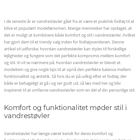
I de seneste år er vandrestøvler gået fra at være et praktisk fodtøj til at
blive et populært modefænomen. Mange mennesker har opdaget, at
det er muligt at kombinere både komfort og stil i vandrestøvler, hvilket
har gjort dem til et trendy valg inden for fodtøjsverdenen. Denne
artikel vil udforske, hvordan vandrestøvler kan styles til forskellige
lejligheder og fungere som det perfekte kompromis mellem komfort
og stil. Vi vil se nærmere på, hvordan vandrestøvler er blevet et
modeitem og give nogle tips til at opnå den perfekte balance mellem
funktionalitet og æstetik. Så hvis du er på udkig efter et fodtøj, der
både er behageligt at gå i og ser godt ud, så læs med her og bliv
inspireret til at omfavne vandrestøvler som en del af din personlige stil.
Komfort og funktionalitet møder stil i
vandrestøvler
Vandrestøvler har længe været kendt for deres komfort og