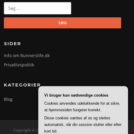
Søg
efter:
SIDER
Info om Runnerslife.dk
Privatlivspolitik
KATEGORIER
Vi bruger kun nødvendige cookies
Blog
Cookies anvendes udelukkende for at sikre,
at hjemmesiden fungerer korrekt.
Disse cookies sættes af os og slettes
automatisk, når din session slutter eller efter
Copyright © 2026 Runner's Life. Alle rettigheder forbeholdes.
kort tid.