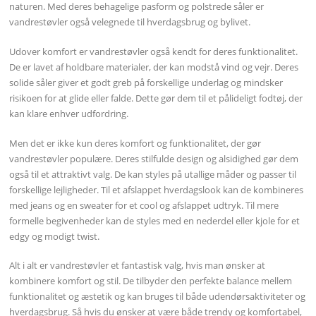
naturen. Med deres behagelige pasform og polstrede såler er
vandrestøvler også velegnede til hverdagsbrug og bylivet.
Udover komfort er vandrestøvler også kendt for deres funktionalitet.
De er lavet af holdbare materialer, der kan modstå vind og vejr. Deres
solide såler giver et godt greb på forskellige underlag og mindsker
risikoen for at glide eller falde. Dette gør dem til et pålideligt fodtøj, der
kan klare enhver udfordring.
Men det er ikke kun deres komfort og funktionalitet, der gør
vandrestøvler populære. Deres stilfulde design og alsidighed gør dem
også til et attraktivt valg. De kan styles på utallige måder og passer til
forskellige lejligheder. Til et afslappet hverdagslook kan de kombineres
med jeans og en sweater for et cool og afslappet udtryk. Til mere
formelle begivenheder kan de styles med en nederdel eller kjole for et
edgy og modigt twist.
Alt i alt er vandrestøvler et fantastisk valg, hvis man ønsker at
kombinere komfort og stil. De tilbyder den perfekte balance mellem
funktionalitet og æstetik og kan bruges til både udendørsaktiviteter og
hverdagsbrug. Så hvis du ønsker at være både trendy og komfortabel,