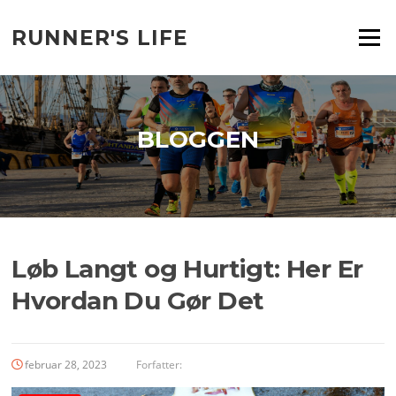
Spring
til
RUNNER'S LIFE
Menu
indhold
BLOGGEN
Løb Langt og Hurtigt: Her Er
Hvordan Du Gør Det
februar 28, 2023
Forfatter: