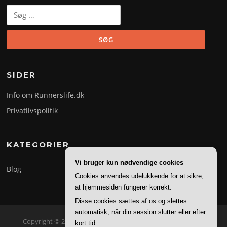
Søg
efter:
SIDER
Info om Runnerslife.dk
Privatlivspolitik
KATEGORIER
Vi bruger kun nødvendige cookies
Blog
Cookies anvendes udelukkende for at sikre,
at hjemmesiden fungerer korrekt.
Disse cookies sættes af os og slettes
automatisk, når din session slutter eller efter
Copyright © 2026 Runner's Life. Alle rettigheder forbeholdes.
kort tid.