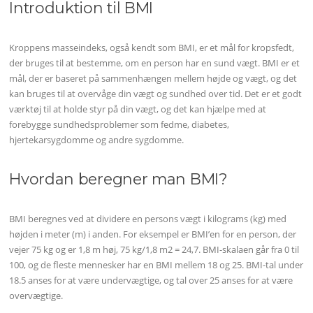
Introduktion til BMI
Kroppens masseindeks, også kendt som BMI, er et mål for kropsfedt,
der bruges til at bestemme, om en person har en sund vægt. BMI er et
mål, der er baseret på sammenhængen mellem højde og vægt, og det
kan bruges til at overvåge din vægt og sundhed over tid. Det er et godt
værktøj til at holde styr på din vægt, og det kan hjælpe med at
forebygge sundhedsproblemer som fedme, diabetes,
hjertekarsygdomme og andre sygdomme.
Hvordan beregner man BMI?
BMI beregnes ved at dividere en persons vægt i kilograms (kg) med
højden i meter (m) i anden. For eksempel er BMI’en for en person, der
vejer 75 kg og er 1,8 m høj, 75 kg/1,8 m2 = 24,7. BMI-skalaen går fra 0 til
100, og de fleste mennesker har en BMI mellem 18 og 25. BMI-tal under
18.5 anses for at være undervægtige, og tal over 25 anses for at være
overvægtige.