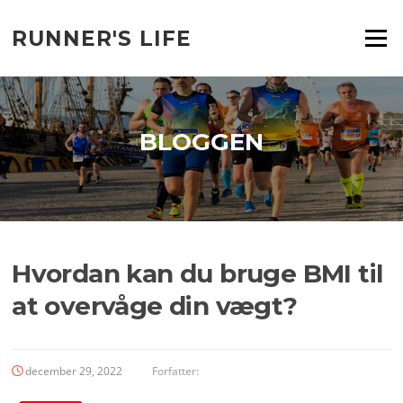
Spring
til
RUNNER'S LIFE
Menu
indhold
BLOGGEN
Hvordan kan du bruge BMI til
at overvåge din vægt?
december 29, 2022
Forfatter: