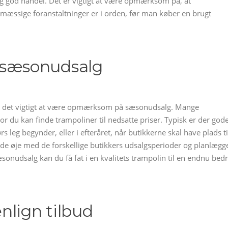
tig god handel. Det er vigtigt at være opmærksom på, at
dsmæssige foranstaltninger er i orden, før man køber en brugt
sæsonudsalg
, er det vigtigt at være opmærksom på sæsonudsalg. Mange
vor du kan finde trampoliner til nedsatte priser. Typisk er der god
s leg begynder, eller i efteråret, når butikkerne skal have plads ti
lde øje med de forskellige butikkers udsalgsperioder og planlægg
nudsalg kan du få fat i en kvalitets trampolin til en endnu bed
nlign tilbud