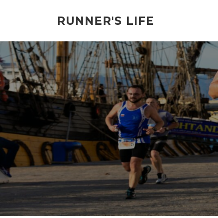
Spring
til
RUNNER'S LIFE
indhold