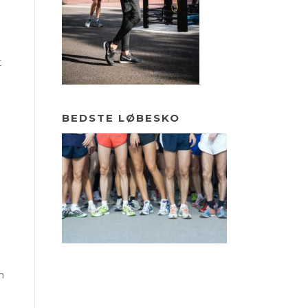
t
BEDSTE LØBESKO
n