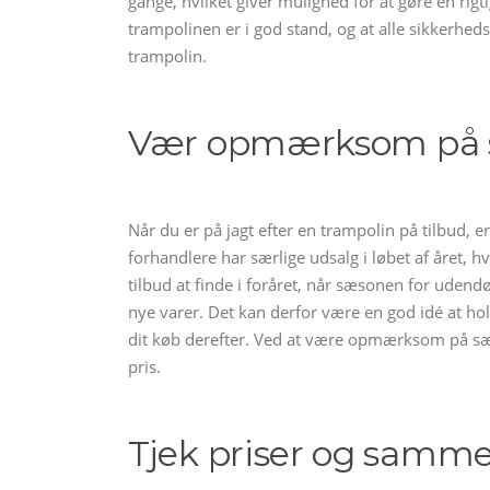
gange, hvilket giver mulighed for at gøre en rig
trampolinen er i god stand, og at alle sikkerhe
trampolin.
Vær opmærksom på 
Når du er på jagt efter en trampolin på tilbud
forhandlere har særlige udsalg i løbet af året, h
tilbud at finde i foråret, når sæsonen for udendør
nye varer. Det kan derfor være en god idé at ho
dit køb derefter. Ved at være opmærksom på sæso
pris.
Tjek priser og samme