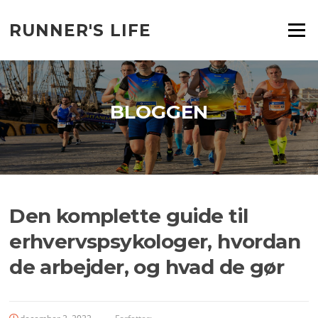
Spring
til
RUNNER'S LIFE
Menu
indhold
BLOGGEN
Den komplette guide til
erhvervspsykologer, hvordan
de arbejder, og hvad de gør