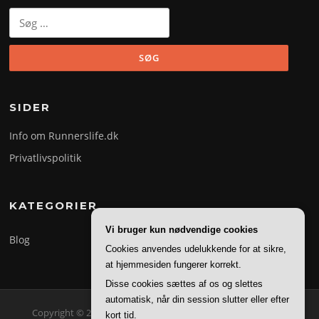
Søg
efter:
SIDER
Info om Runnerslife.dk
Privatlivspolitik
KATEGORIER
Vi bruger kun nødvendige cookies
Blog
Cookies anvendes udelukkende for at sikre,
at hjemmesiden fungerer korrekt.
Disse cookies sættes af os og slettes
automatisk, når din session slutter eller efter
Copyright © 2026 Runner's Life. Alle rettigheder forbeholdes.
kort tid.