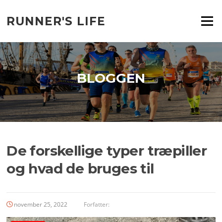
Spring
til
RUNNER'S LIFE
Menu
indhold
BLOGGEN
De forskellige typer træpiller
og hvad de bruges til
november 25, 2022
Forfatter: