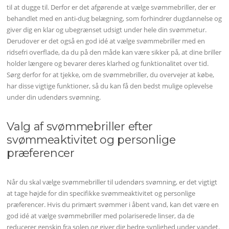
til at dugge til. Derfor er det afgørende at vælge svømmebriller, der er
behandlet med en anti-dug belægning, som forhindrer dugdannelse og
giver dig en klar og ubegrænset udsigt under hele din svømmetur.
Derudover er det også en god idé at vælge svømmebriller med en
ridsefri overflade, da du på den måde kan være sikker på, at dine briller
holder længere og bevarer deres klarhed og funktionalitet over tid.
Sørg derfor for at tjekke, om de svømmebriller, du overvejer at købe,
har disse vigtige funktioner, så du kan få den bedst mulige oplevelse
under din udendørs svømning.
Valg af svømmebriller efter
svømmeaktivitet og personlige
præferencer
Når du skal vælge svømmebriller til udendørs svømning, er det vigtigt
at tage højde for din specifikke svømmeaktivitet og personlige
præferencer. Hvis du primært svømmer i åbent vand, kan det være en
god idé at vælge svømmebriller med polariserede linser, da de
reducerer genskin fra solen og giver dig bedre synlighed under vandet.