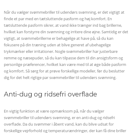
Når du vælger svømmebriller til udendørs svømning, er det vigtigt at
finde et par med en tætsluttende pasform og høj komfort. En
tætsluttende pasform sikrer, at vand ikke trænger ind bag brillerne,
hvilket kan forstyrre din svømning og irritere dine øjne. Samtidig er det
vigtigt, at svømmebrillerne er behagelige at have på, så du kan
fokusere på din træning uden at blive generet af ubehagelige
trykmærker eller irritationer. Nogle svømmebriller har justerbare
remme og næsepuder, så du kan tilpasse dem til din ansigtsform og
personlige præferencer, hvilket kan være med til at øge både pasform
og komfort. Så sørg for at prøve forskellige modeller, før du beslutter
dig for det helt rigtige par svømmebriller til udendørs svømning.
Anti-dug og ridsefri overflade
En vigtig funktion at være opmærksom på, når du vælger
svømmebriller til udendørs svømning, er en anti-dug og ridsefri
overflade. Da du svømmer i åbent vand, kan du blive udsat for
forskellige vejrforhold og temperaturændringer, der kan få dine briller