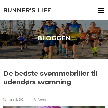
Spring
til
RUNNER'S LIFE
Menu
indhold
BLOGGEN
De bedste svømmebriller til
udendørs svømning
marts 3, 2024
Forfatter: