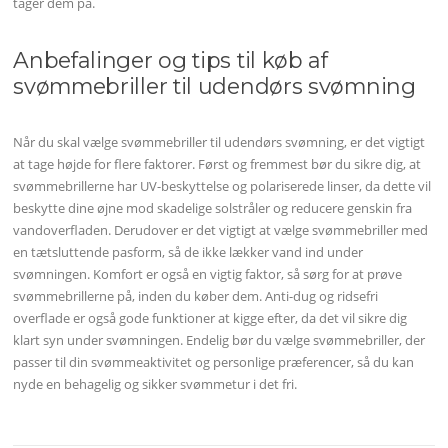
tager dem på.
Anbefalinger og tips til køb af
svømmebriller til udendørs svømning
Når du skal vælge svømmebriller til udendørs svømning, er det vigtigt
at tage højde for flere faktorer. Først og fremmest bør du sikre dig, at
svømmebrillerne har UV-beskyttelse og polariserede linser, da dette vil
beskytte dine øjne mod skadelige solstråler og reducere genskin fra
vandoverfladen. Derudover er det vigtigt at vælge svømmebriller med
en tætsluttende pasform, så de ikke lækker vand ind under
svømningen. Komfort er også en vigtig faktor, så sørg for at prøve
svømmebrillerne på, inden du køber dem. Anti-dug og ridsefri
overflade er også gode funktioner at kigge efter, da det vil sikre dig
klart syn under svømningen. Endelig bør du vælge svømmebriller, der
passer til din svømmeaktivitet og personlige præferencer, så du kan
nyde en behagelig og sikker svømmetur i det fri.