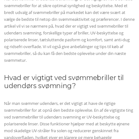
svømmebriller for at sikre optimal synlighed og beskyttelse. Med et
bredt udvalg af svømmebriller på markedet kan det være svært at
vælge de bedste til netop din svømmeaktivitet og præferencer. I denne
artikel vil vi se nærmere på, hvad der er vigtigt ved svømmebriller til
udendørs svømning, forskellige typer af briller, UV-beskyttelse og
polariserede linser, tætsluttende pasform og komfort, samt anti-dug
og ridsefri overflade. Vi vil også give anbefalinger og tips til køb af
svømmebriller, så du kan få den bedste oplevelse under din næste
svømmetur.
Hvad er vigtigt ved svømmebriller til
udendørs svømning?
Når man svømmer udendørs, er det vigtigt at have de rigtige
svømmebriller for at opnå den bedste oplevelse. En af de vigtigste ting
ved svømmebriller til udendørs svømning er UV-beskyttelse og
polariserede linser. Disse funktioner hjælper med at beskytte øjnene
mod skadelige UV-stråler fra solen og reducerer genskinnet fra
vandoverfladen, hvilket giver en klarere og mere behagelig