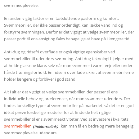
svømmeoplevelse.
En anden vigtig faktor er en tætsluttende pasform og komfort.
Svømmebriller, der ikke passer ordentligt, kan lække vand ind og
forstyrre svømningen. Derfor er det vigtigt at vælge svømmebriller, der
passer godt til ens ansigt og føles behagelige at have på i længere tid.
Anti-dug og ridsefri overflade er også vigtige egenskaber ved
svømmebriller til udendørs svømning. Anti-dug teknologi hjælper med
at holde glassene klare, selv når man svømmer i varmt vejr eller under
hårde træningsforhold. En ridsefri overflade sikrer, at svømmebrillerne
holder længere og forbliver i god stand.
Alt i alt er det vigtigt at vælge svømmebriller, der passer til ens
individuelle behov og præferencer, når man svømmer udendørs. Der
findes forskellige typer af svømmebriller på markedet, så det er en god
idé at prøve forskellige modeller for at finde de helt rigtige
svømmebriller til ens svømmeaktiviteter. Ved at investere i kvalitets
svømmebriller
kan man få en bedre og mere behagelig
svømmeoplevelse udendørs.