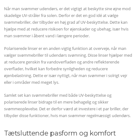
Når man svømmer udendørs, er det vigtigt at beskytte sine øjne mod
skadelige UV-stråler fra solen. Derfor er det en god idé at vælge
svømmebriller, der tilbyder en høj grad af UV-beskyttelse. Dette kan
hjælpe med at reducere risikoen for øjenskader og ubehag, især hvis
man svømmer i åbent vand i længere perioder.
Polariserede linser er en anden vigtig funktion at overveje, når man
vælger svømmebriller til udendørs svømning. Disse linser hjælper med
at reducere genskin fra vandoverfladen og andre reflekterende
overflader, hvilket kan forbedre synligheden og reducere
øjenbelastning. Dette er især nyttigt, når man svømmer i solrigt vejr
eller i områder med meget lys.
Samlet set kan svømmebriller med både UV-beskyttelse og
polariserede linser bidrage til en mere behagelig og sikker
svømmeoplevelse. Det er derfor værd at investere i et par briller, der
tilbyder disse funktioner, hvis man svømmer regelmæssigt udendørs.
Tætsluttende pasform og komfort