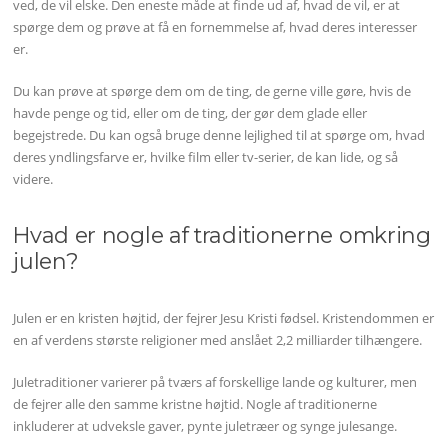
ved, de vil elske. Den eneste måde at finde ud af, hvad de vil, er at
spørge dem og prøve at få en fornemmelse af, hvad deres interesser
er.
Du kan prøve at spørge dem om de ting, de gerne ville gøre, hvis de
havde penge og tid, eller om de ting, der gør dem glade eller
begejstrede. Du kan også bruge denne lejlighed til at spørge om, hvad
deres yndlingsfarve er, hvilke film eller tv-serier, de kan lide, og så
videre.
Hvad er nogle af traditionerne omkring
julen?
Julen er en kristen højtid, der fejrer Jesu Kristi fødsel. Kristendommen er
en af verdens største religioner med anslået 2,2 milliarder tilhængere.
Juletraditioner varierer på tværs af forskellige lande og kulturer, men
de fejrer alle den samme kristne højtid. Nogle af traditionerne
inkluderer at udveksle gaver, pynte juletræer og synge julesange.