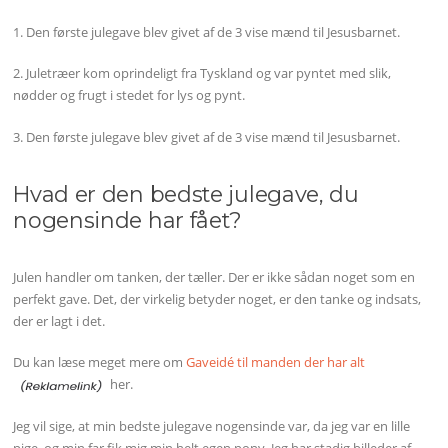
1. Den første julegave blev givet af de 3 vise mænd til Jesusbarnet.
2. Juletræer kom oprindeligt fra Tyskland og var pyntet med slik,
nødder og frugt i stedet for lys og pynt.
3. Den første julegave blev givet af de 3 vise mænd til Jesusbarnet.
Hvad er den bedste julegave, du
nogensinde har fået?
Julen handler om tanken, der tæller. Der er ikke sådan noget som en
perfekt gave. Det, der virkelig betyder noget, er den tanke og indsats,
der er lagt i det.
Du kan læse meget mere om
Gaveidé til manden der har alt
her.
Jeg vil sige, at min bedste julegave nogensinde var, da jeg var en lille
pige, og min far fik mig min helt egen pony. Jeg har stadig billeder af