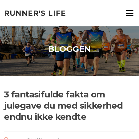
Spring
til
RUNNER'S LIFE
Menu
indhold
BLOGGEN
3 fantasifulde fakta om
julegave du med sikkerhed
endnu ikke kendte