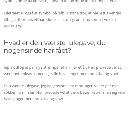
synder, døde på korset og opstod fra de døde for at bringe frelse.
Juletræet er også et symbol på håb. Kristne tror, at når Jesus vender
tilbage til Jorden, vil han sidde i et stort grønt træ, som vil vokse i
Jerusalem.
Hvad er den værste julegave, du
nogensinde har fået?
Jeg modtog et par nye strømper af min far et år. Han prøvede vel at
være betænksom, men jeg ville have noget mere praktisk og sjovt.
Den værste julegave, jeg nogensinde har modtaget, var et par nye
sokker fra min far. Han prøvede vel at være betænksom, men jeg ville
have noget mere praktisk og sjovt.