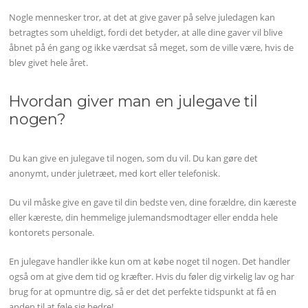
Nogle mennesker tror, at det at give gaver på selve juledagen kan
betragtes som uheldigt, fordi det betyder, at alle dine gaver vil blive
åbnet på én gang og ikke værdsat så meget, som de ville være, hvis de
blev givet hele året.
Hvordan giver man en julegave til
nogen?
Du kan give en julegave til nogen, som du vil. Du kan gøre det
anonymt, under juletræet, med kort eller telefonisk.
Du vil måske give en gave til din bedste ven, dine forældre, din kæreste
eller kæreste, din hemmelige julemandsmodtager eller endda hele
kontorets personale.
En julegave handler ikke kun om at købe noget til nogen. Det handler
også om at give dem tid og kræfter. Hvis du føler dig virkelig lav og har
brug for at opmuntre dig, så er det det perfekte tidspunkt at få en
anden til at føle sig bedre!