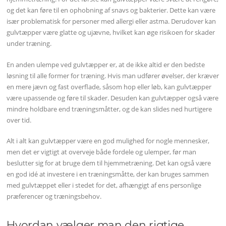
og det kan føre til en ophobning af snavs og bakterier. Dette kan være
især problematisk for personer med allergi eller astma. Derudover kan
gulvtæpper være glatte og ujævne, hvilket kan øge risikoen for skader
under træning.
En anden ulempe ved gulvtæpper er, at de ikke altid er den bedste
løsning til alle former for træning. Hvis man udfører øvelser, der kræver
en mere jævn og fast overflade, såsom hop eller løb, kan gulvtæpper
være upassende og føre til skader. Desuden kan gulvtæpper også være
mindre holdbare end træningsmåtter, og de kan slides ned hurtigere
over tid.
Alt i alt kan gulvtæpper være en god mulighed for nogle mennesker,
men det er vigtigt at overveje både fordele og ulemper, før man
beslutter sig for at bruge dem til hjemmetræning. Det kan også være
en god idé at investere i en træningsmåtte, der kan bruges sammen
med gulvtæppet eller i stedet for det, afhængigt af ens personlige
præferencer og træningsbehov.
Hvordan vælger man den rigtige