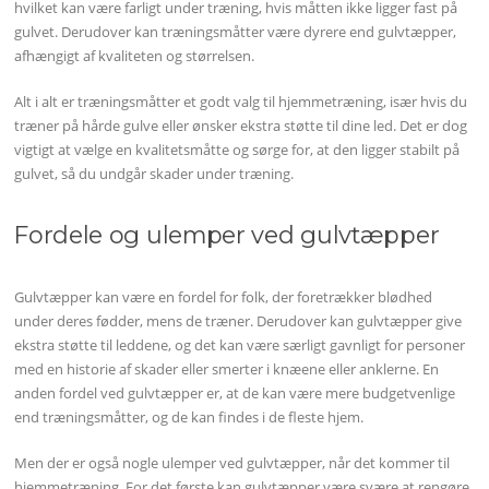
hvilket kan være farligt under træning, hvis måtten ikke ligger fast på
gulvet. Derudover kan træningsmåtter være dyrere end gulvtæpper,
afhængigt af kvaliteten og størrelsen.
Alt i alt er træningsmåtter et godt valg til hjemmetræning, især hvis du
træner på hårde gulve eller ønsker ekstra støtte til dine led. Det er dog
vigtigt at vælge en kvalitetsmåtte og sørge for, at den ligger stabilt på
gulvet, så du undgår skader under træning.
Fordele og ulemper ved gulvtæpper
Gulvtæpper kan være en fordel for folk, der foretrækker blødhed
under deres fødder, mens de træner. Derudover kan gulvtæpper give
ekstra støtte til leddene, og det kan være særligt gavnligt for personer
med en historie af skader eller smerter i knæene eller anklerne. En
anden fordel ved gulvtæpper er, at de kan være mere budgetvenlige
end træningsmåtter, og de kan findes i de fleste hjem.
Men der er også nogle ulemper ved gulvtæpper, når det kommer til
hjemmetræning. For det første kan gulvtæpper være svære at rengøre,