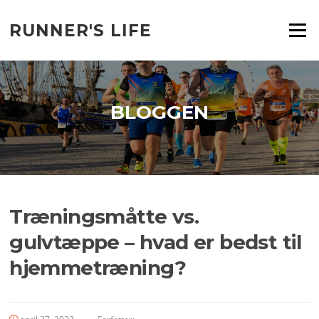
Spring
til
RUNNER'S LIFE
Menu
indhold
BLOGGEN
Træningsmåtte vs.
gulvtæppe – hvad er bedst til
hjemmetræning?