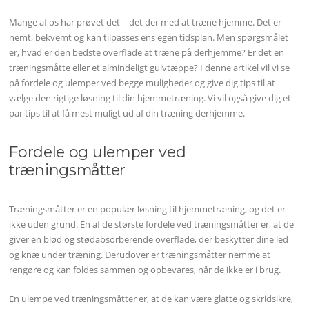
Mange af os har prøvet det – det der med at træne hjemme. Det er
nemt, bekvemt og kan tilpasses ens egen tidsplan. Men spørgsmålet
er, hvad er den bedste overflade at træne på derhjemme? Er det en
træningsmåtte eller et almindeligt gulvtæppe? I denne artikel vil vi se
på fordele og ulemper ved begge muligheder og give dig tips til at
vælge den rigtige løsning til din hjemmetræning. Vi vil også give dig et
par tips til at få mest muligt ud af din træning derhjemme.
Fordele og ulemper ved
træningsmåtter
Træningsmåtter er en populær løsning til hjemmetræning, og det er
ikke uden grund. En af de største fordele ved træningsmåtter er, at de
giver en blød og stødabsorberende overflade, der beskytter dine led
og knæ under træning. Derudover er træningsmåtter nemme at
rengøre og kan foldes sammen og opbevares, når de ikke er i brug.
En ulempe ved træningsmåtter er, at de kan være glatte og skridsikre,