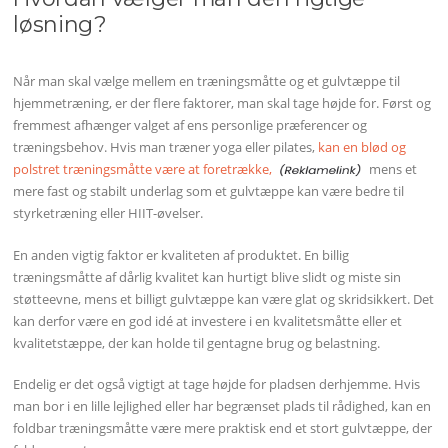
løsning?
Når man skal vælge mellem en træningsmåtte og et gulvtæppe til
hjemmetræning, er der flere faktorer, man skal tage højde for. Først og
fremmest afhænger valget af ens personlige præferencer og
træningsbehov. Hvis man træner yoga eller pilates,
kan en blød og
polstret træningsmåtte være at foretrække,
mens et
mere fast og stabilt underlag som et gulvtæppe kan være bedre til
styrketræning eller HIIT-øvelser.
En anden vigtig faktor er kvaliteten af produktet. En billig
træningsmåtte af dårlig kvalitet kan hurtigt blive slidt og miste sin
støtteevne, mens et billigt gulvtæppe kan være glat og skridsikkert. Det
kan derfor være en god idé at investere i en kvalitetsmåtte eller et
kvalitetstæppe, der kan holde til gentagne brug og belastning.
Endelig er det også vigtigt at tage højde for pladsen derhjemme. Hvis
man bor i en lille lejlighed eller har begrænset plads til rådighed, kan en
foldbar træningsmåtte være mere praktisk end et stort gulvtæppe, der